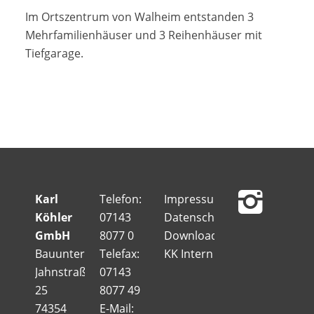
Im Ortszentrum von Walheim entstanden 3
Mehrfamilienhäuser und 3 Reihenhäuser mit
Tiefgarage.
Karl
Telefon:
Impressum
Köhler
07143
Datenschutz
GmbH
8077 0
Downloads
Bauunternehmung
Telefax:
KK Intern
Jahnstraße
07143
25
8077 49
74354
E-Mail: