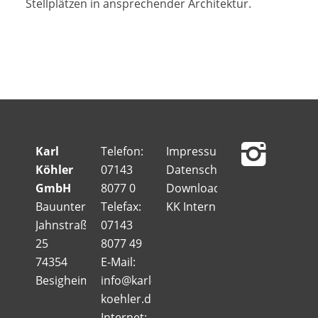
Stellplätzen in ansprechender Architektur.
Karl
Telefon:
Impressum
Köhler
07143
Datenschutz
GmbH
8077 0
Downloads
Bauunternehmung
Telefax:
KK Intern
Jahnstraße
07143
25
8077 49
74354
E-Mail:
Besigheim
info@karl-
koehler.de
Internet: