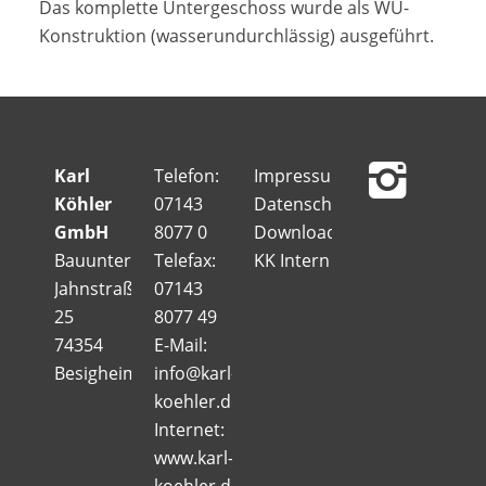
Das komplette Untergeschoss wurde als WU-
Konstruktion (wasserundurchlässig) ausgeführt.
Karl
Telefon:
Impressum
Köhler
07143
Datenschutz
GmbH
8077 0
Downloads
Bauunternehmung
Telefax:
KK Intern
Jahnstraße
07143
25
8077 49
74354
E-Mail:
Besigheim
info@karl-
koehler.de
Internet:
www.karl-
koehler.de