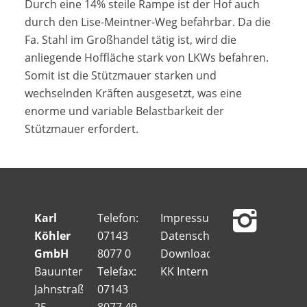
Durch eine 14% steile Rampe ist der Hof auch
durch den Lise-Meintner-Weg befahrbar. Da die
Fa. Stahl im Großhandel tätig ist, wird die
anliegende Hoffläche stark von LKWs befahren.
Somit ist die Stützmauer starken und
wechselnden Kräften ausgesetzt, was eine
enorme und variable Belastbarkeit der
Stützmauer erfordert.
Karl
Telefon:
Impressum
Köhler
07143
Datenschutz
GmbH
8077 0
Downloads
Bauunternehmung
Telefax:
KK Intern
Jahnstraße
07143
25
8077 49