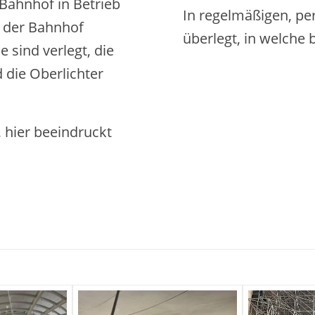
Bahnhof in Betrieb
In regelmäßigen, p
 der Bahnhof
überlegt, in welche 
 sind verlegt, die
 die Oberlichter
, hier beeindruckt