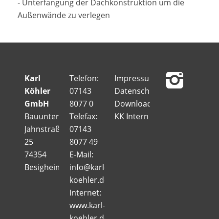
- Unterfangung der Dachkonstruktion um die
Außenwände zu verlegen
Karl
Telefon:
Impressum
Köhler
07143
Datenschutz
GmbH
8077 0
Downloads
Bauunternehmung
Telefax:
KK Intern
Jahnstraße
07143
25
8077 49
74354
E-Mail:
Besigheim
info@karl-
koehler.de
Internet:
www.karl-
koehler.de