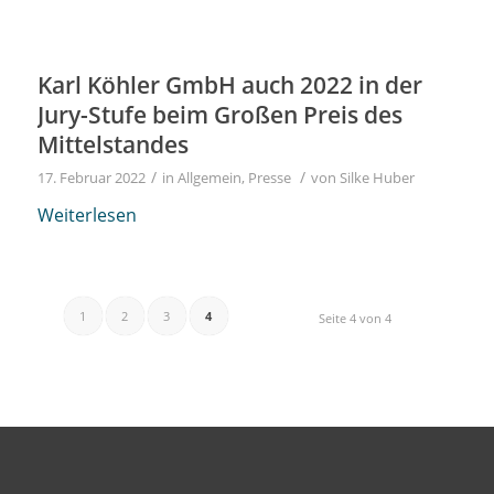
Karl Köhler GmbH auch 2022 in der
Jury-Stufe beim Großen Preis des
Mittelstandes
/
/
17. Februar 2022
in
Allgemein
,
Presse
von
Silke Huber
Weiterlesen
1
2
3
4
Seite 4 von 4